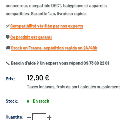
connecteur, compatible DECT, babyphone et appareils
compatibles. Garantie 1 an, livraison rapide.
✅​
Compatibilité vérifiée par nos experts
🛡️​
Ce produit est garanti
🚚​
Stock en France, expédition rapide en 24/48h
📞
Besoin d’aide ? Un expert vous répond 09 73 88 22 81
Prix
12,90 €
Prix:
réduit
Taxes incluses, frais de port calculés au paiement
Stock:
En stock
Quantité: