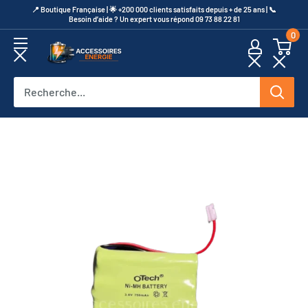
Passer
​📍​ Boutique Française | 🌟 +200 000 clients satisfaits depuis + de 25 ans | 📞​
Besoin d’aide ? Un expert vous répond 09 73 88 22 81
au
0
contenu
Accessoires
Energie