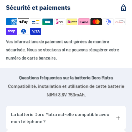
Sécurité et paiements
OTech 3K30SS
OTech 3700057300623
Famille 3K30SS
Vos informations de paiement sont gérées de manière
APPAREILS COMPATIBLES
sécurisée. Nous ne stockons ni ne pouvons récupérer votre
numéro de carte bancaire.
ALCATEL
DT300
Questions fréquentes sur la batterie Doro Matra
AUDIOLINE
Compatibilité, installation et utilisation de cette batterie
5015
NiMH 3.6V 750mAh.
60
70
La batterie Doro Matra est-elle compatible avec
70+1
mon téléphone ?
La batterie Doro Matra convient uniquement