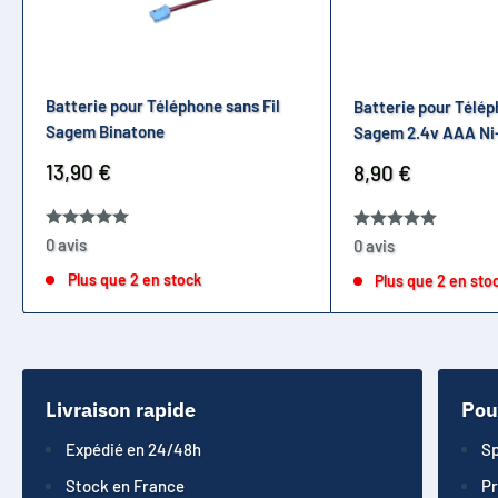
CT 801
CT 802
CT 900
Iloa 110
Batterie pour Téléphone sans Fil
Batterie pour Télép
Iloa 150
Sagem Binatone
Sagem 2.4v AAA Ni
Iloa 240
Prix
13,90 €
Prix
8,90 €
réduit
réduit
Iloa 280
Iloa Contact
0 avis
0 avis
Oalis 100
Plus que 2 en stock
Plus que 2 en sto
Oalis 120
Oalis 145
Oalis 230
Oalis 250
Livraison rapide
Pou
Oalis 255
Oalis Contact
Expédié en 24/48h
Sp
Pokelis 250
Stock en France
Pr