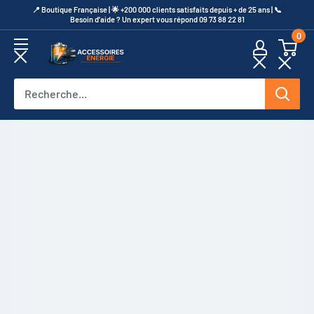
Passer
​📍​ Boutique Française | 🌟 +200 000 clients satisfaits depuis + de 25 ans | 📞​
Besoin d’aide ? Un expert vous répond 09 73 88 22 81
au
0
contenu
Accessoires
Energie