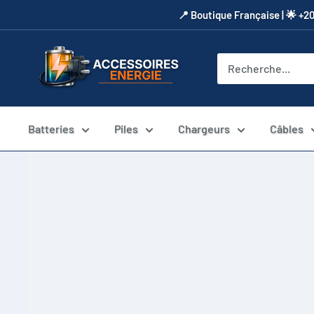
Passer
​📍​ Boutique Française | 🌟 +2
au
contenu
Accessoires
Energie
Batteries
Piles
Chargeurs
Câbles