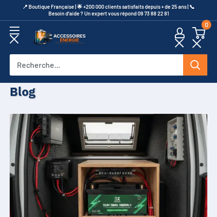
Passer
​📍​ Boutique Française | 🌟 +200 000 clients satisfaits depuis + de 25 ans | 📞​
Besoin d’aide ? Un expert vous répond 09 73 88 22 81
au
0
contenu
Accessoires
Energie
Blog