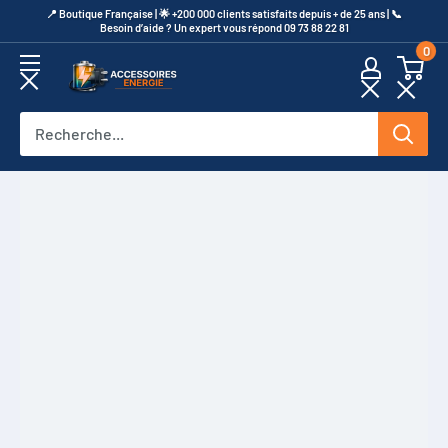
Passer
​📍​ Boutique Française | 🌟 +200 000 clients satisfaits depuis + de 25 ans | 📞​
Besoin d’aide ? Un expert vous répond 09 73 88 22 81
au
0
contenu
Accessoires
Energie