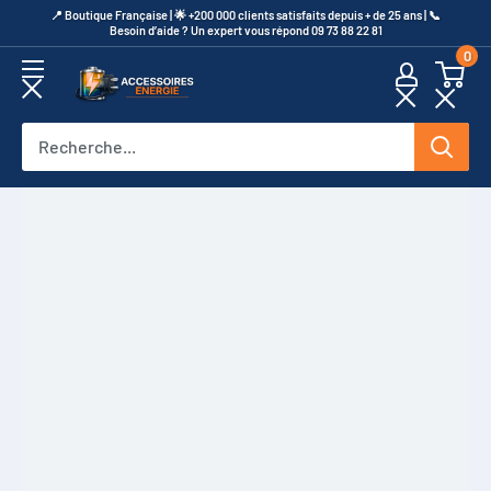
Passer
​📍​ Boutique Française | 🌟 +200 000 clients satisfaits depuis + de 25 ans | 📞​
Besoin d’aide ? Un expert vous répond 09 73 88 22 81
au
0
contenu
Accessoires
Energie