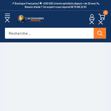
Passer
​📍​ Boutique Française | 🌟 +200 000 clients satisfaits depuis + de 25 ans | 📞​
Besoin d’aide ? Un expert vous répond 09 73 88 22 81
au
0
contenu
Accessoires
Energie