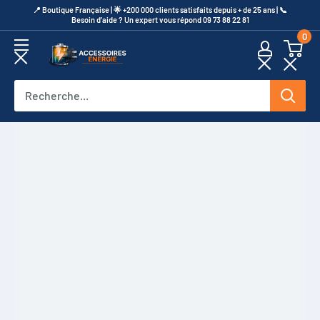
Passer
​📍​ Boutique Française | 🌟 +200 000 clients satisfaits depuis + de 25 ans | 📞​
Besoin d’aide ? Un expert vous répond 09 73 88 22 81
au
0
contenu
Accessoires
Energie