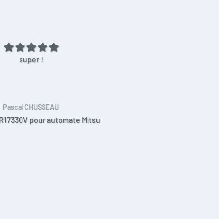
super !
Adaptateur ac/ac 16vac 100
16w fiche 5.5x2.1mm
Fonctionne parfaitement mer
Pascal CHUSSEAU
ALAIN RAKOTOHARIME