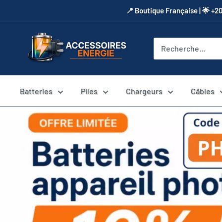
Passer
​📍​ Boutique Française | 🌟 +2
au
contenu
Accessoires
Energie
Batteries
Piles
Chargeurs
Câbles