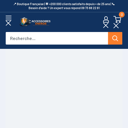
Passer
​📍​ Boutique Française | 🌟 +200 000 clients satisfaits depuis + de 25 ans | 📞​
Besoin d’aide ? Un expert vous répond 09 73 88 22 81
au
0
contenu
Accessoires
Energie