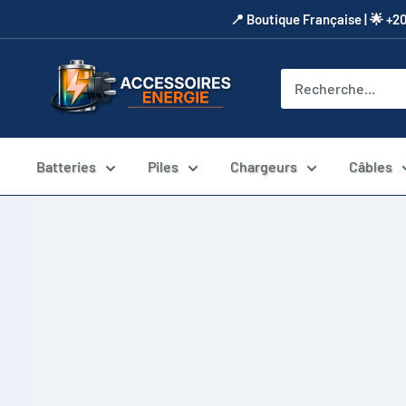
Passer
​📍​ Boutique Française | 🌟 +2
au
contenu
Accessoires
Energie
Batteries
Piles
Chargeurs
Câbles