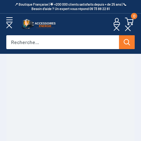
Passer
​📍​ Boutique Française | 🌟 +200 000 clients satisfaits depuis + de 25 ans | 📞​
Besoin d’aide ? Un expert vous répond 09 73 88 22 81
au
0
contenu
Accessoires
Energie