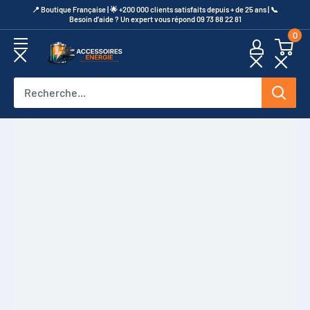
Passer
​📍​ Boutique Française | 🌟 +200 000 clients satisfaits depuis + de 25 ans | 📞​
Besoin d’aide ? Un expert vous répond 09 73 88 22 81
au
0
contenu
Accessoires
Energie