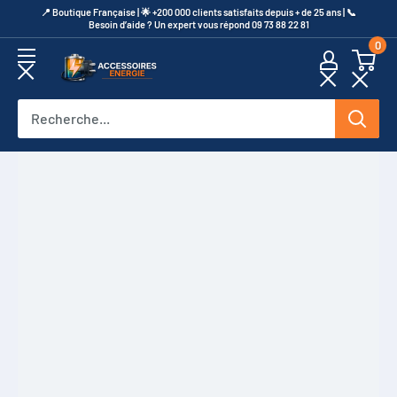
Passer
​📍​ Boutique Française | 🌟 +200 000 clients satisfaits depuis + de 25 ans | 📞​
Besoin d’aide ? Un expert vous répond 09 73 88 22 81
au
0
contenu
Accessoires
Energie