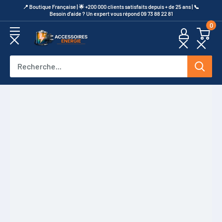
Passer
​📍​ Boutique Française | 🌟 +200 000 clients satisfaits depuis + de 25 ans | 📞​
Besoin d’aide ? Un expert vous répond 09 73 88 22 81
au
0
contenu
Accessoires
Energie