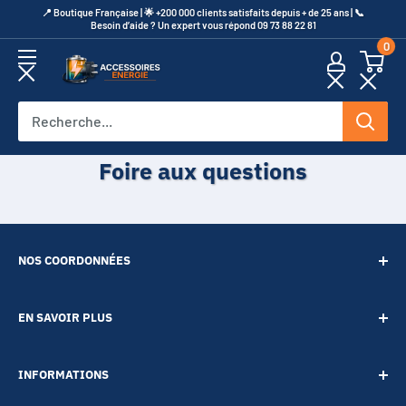
Passer
​📍​ Boutique Française | 🌟 +200 000 clients satisfaits depuis + de 25 ans | 📞​
Besoin d’aide ? Un expert vous répond 09 73 88 22 81
au
0
contenu
Accessoires
Energie
Foire aux questions
NOS COORDONNÉES
SARL POINT ENERGIE
EN SAVOIR PLUS
20 Rue de Lépante
Contact
06000 NICE
INFORMATIONS
A propos
Tél :
09 73 88 22 81