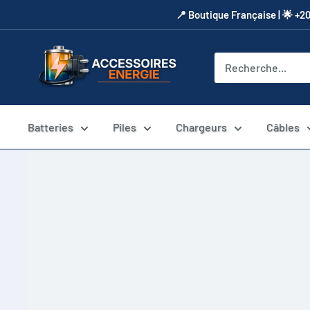
Passer
​📍​ Boutique Française | 🌟 +2
au
contenu
Accessoires
Energie
Batteries
Piles
Chargeurs
Câbles