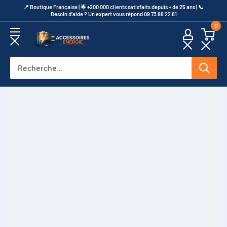
Passer
​📍​ Boutique Française | 🌟 +200 000 clients satisfaits depuis + de 25 ans | 📞​
Besoin d’aide ? Un expert vous répond 09 73 88 22 81
au
0
contenu
Accessoires
Energie