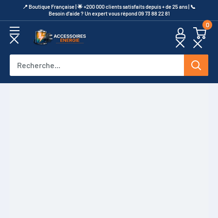
Passer
​📍​ Boutique Française | 🌟 +200 000 clients satisfaits depuis + de 25 ans | 📞​
Besoin d’aide ? Un expert vous répond 09 73 88 22 81
au
0
contenu
Accessoires
Energie