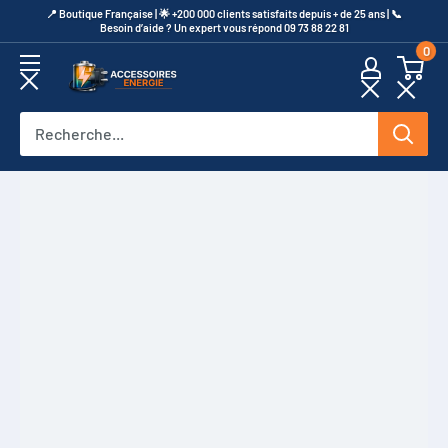
Passer
​📍​ Boutique Française | 🌟 +200 000 clients satisfaits depuis + de 25 ans | 📞​
Besoin d’aide ? Un expert vous répond 09 73 88 22 81
au
0
contenu
Accessoires
Energie