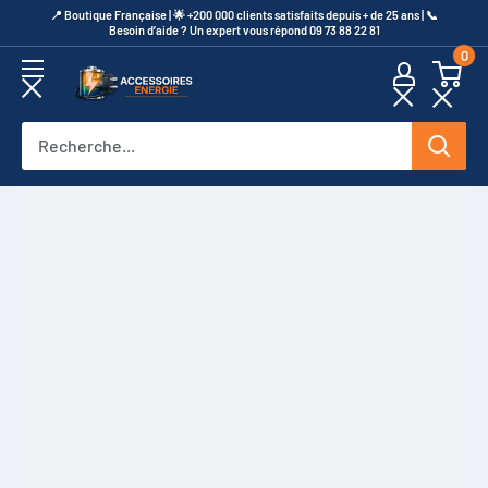
Passer
​📍​ Boutique Française | 🌟 +200 000 clients satisfaits depuis + de 25 ans | 📞​
Besoin d’aide ? Un expert vous répond 09 73 88 22 81
au
0
contenu
Accessoires
Energie