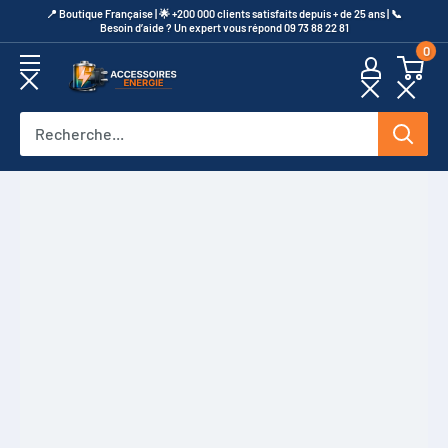
Passer
​📍​ Boutique Française | 🌟 +200 000 clients satisfaits depuis + de 25 ans | 📞​
Besoin d’aide ? Un expert vous répond 09 73 88 22 81
au
0
contenu
Accessoires
Energie