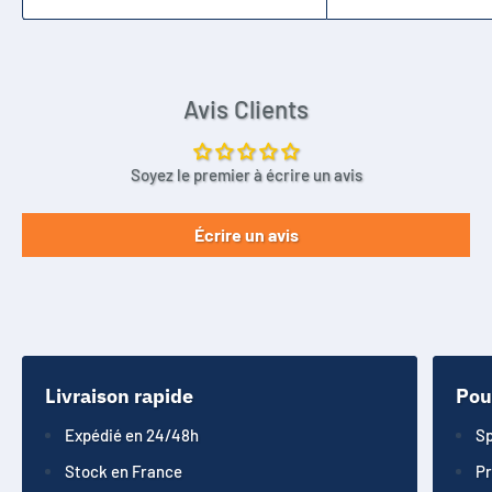
Avis Clients
Soyez le premier à écrire un avis
Écrire un avis
Livraison rapide
Pou
Expédié en 24/48h
Sp
Stock en France
Pr