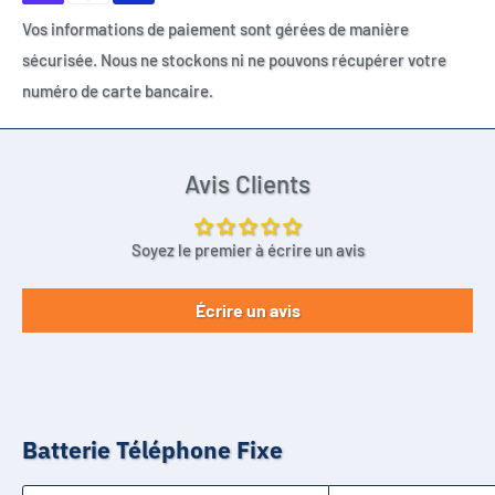
D16T, D18T, D21T, D16T DUO, D16T DUO2, D16T TRIO, D21V, D21V
Vos informations de paiement sont gérées de manière
DUO, 2SN-AAA55H
sécurisée. Nous ne stockons ni ne pouvons récupérer votre
OTECH
numéro de carte bancaire.
3700057310905
Avis Clients
Soyez le premier à écrire un avis
Écrire un avis
Batterie Téléphone Fixe