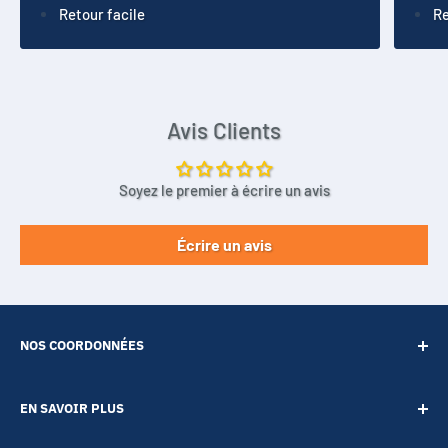
Retour facile
Re
Avis Clients
Soyez le premier à écrire un avis
Écrire un avis
NOS COORDONNÉES
SARL POINT ENERGIE
EN SAVOIR PLUS
20 Rue de Lépante
Contact