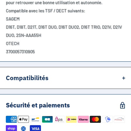
pour retrouver une bonne utilisation et autonomie.
Compatible avec les TSF / DECT suivants:
SAGEM
D16T, D18T, D21T, D16T DUO, D16T DUO2, D16T TRIO, D21V, D21V
DUO, 2SN-AAA55H
OTECH
3700057310905
Compatibilités
Compatible avec les TSF / DECT suivants:
Sécurité et paiements
(Utilisez CTRL + F pour trouver votre référence)
SAGEM