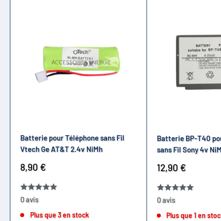
Batterie pour Téléphone sans Fil
Batterie BP-T40 po
Vtech Ge AT&T 2.4v NiMh
sans Fil Sony 4v Ni
Prix
8,90 €
Prix
12,90 €
réduit
réduit
0 avis
0 avis
Plus que 3 en stock
Plus que 1 en sto