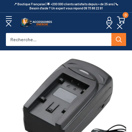
Passer
​📍​ Boutique Française | 🌟 +200 000 clients satisfaits depuis + de 25 ans | 📞​
Besoin d’aide ? Un expert vous répond 09 73 88 22 81
au
0
contenu
Accessoires
Energie