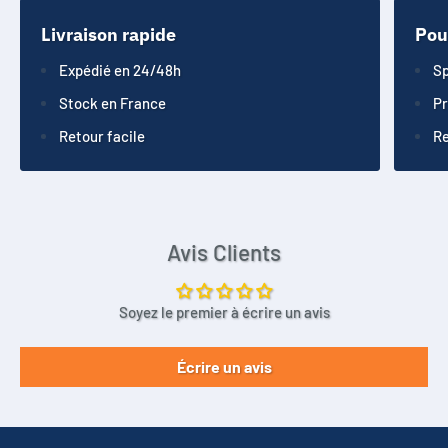
Livraison rapide
Pou
Expédié en 24/48h
Sp
Stock en France
Pr
Retour facile
Re
Avis Clients
Soyez le premier à écrire un avis
Écrire un avis