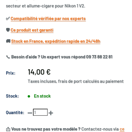
secteur et allume-cigare pour Nikon 1 V2.
✅​
Compatibilité vérifiée par nos experts
🛡️​
Ce produit est garanti
🚚​
Stock en France, expédition rapide en 24/48h
📞
Besoin d’aide ? Un expert vous répond 09 73 88 22 81
Prix
14,00 €
Prix:
réduit
Taxes incluses, frais de port calculés au paiement
Stock:
En stock
Quantité:
📩
Vous ne trouvez pas votre modèle ?
Contactez-nous via
ce