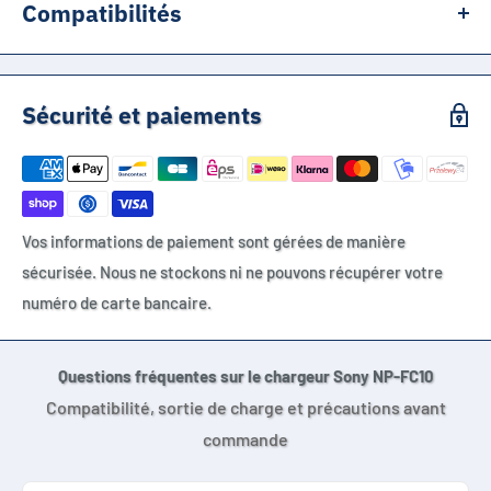
Compatibilités
Sony Cyber-shot DSC-F77
Sony Cyber-shot DSC-FX77
Sécurité et paiements
Sony Cyber-shot DSC-P10
Sony Cyber-shot DSC-P12
Sony Cyber-shot DSC-P2
Sony Cyber-shot DSC-P3
Vos informations de paiement sont gérées de manière
Sony Cyber-shot DSC-P5
sécurisée. Nous ne stockons ni ne pouvons récupérer votre
Sony Cyber-shot DSC-P7
numéro de carte bancaire.
Sony Cyber-shot DSC-P8
Sony Cyber-shot DSC-P9
Sony Cyber-shot DSC-V1
Questions fréquentes sur le chargeur Sony NP-FC10
Sony NP-FC10
Compatibilité, sortie de charge et précautions avant
Sony NP-FC11
commande
Chargeur compatible NP-FC10