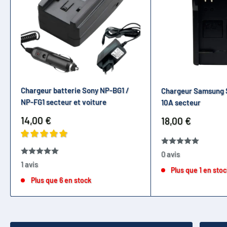
Chargeur batterie Sony NP-BG1 /
Chargeur Samsung 
NP-FG1 secteur et voiture
10A secteur
Prix
14,00 €
Prix
18,00 €
réduit
réduit
0 avis
1 avis
Plus que 1 en sto
Plus que 6 en stock