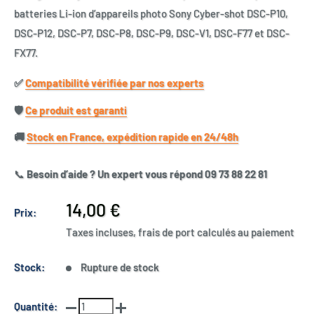
batteries Li-ion d’appareils photo Sony Cyber-shot DSC-P10,
DSC-P12, DSC-P7, DSC-P8, DSC-P9, DSC-V1, DSC-F77 et DSC-
FX77.
✅​
Compatibilité vérifiée par nos experts
🛡️​
Ce produit est garanti
🚚​
Stock en France, expédition rapide en 24/48h
📞
Besoin d’aide ? Un expert vous répond 09 73 88 22 81
Prix
14,00 €
Prix:
réduit
Taxes incluses, frais de port calculés au paiement
Stock:
Rupture de stock
Quantité: