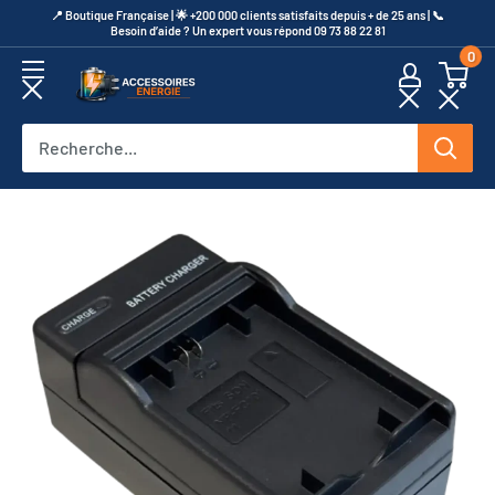
Passer
​📍​ Boutique Française | 🌟 +200 000 clients satisfaits depuis + de 25 ans | 📞​
Besoin d’aide ? Un expert vous répond 09 73 88 22 81
au
0
contenu
Accessoires
Energie