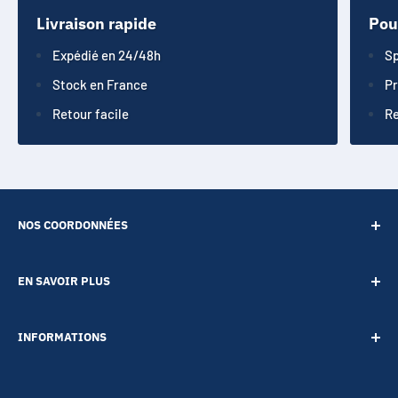
Livraison rapide
Pou
Expédié en 24/48h
Sp
Stock en France
Pr
Retour facile
Re
NOS COORDONNÉES
SARL POINT ENERGIE
EN SAVOIR PLUS
20 Rue de Lépante
Contact
06000 NICE
INFORMATIONS
A propos
Tél :
09 73 88 22 81
Notre blog
Votre vie privée
Mail :
boutique@accessoires-energie.com
Pour les professionnels