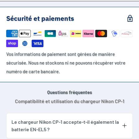
Nikon EN-EL5, Nikon ENEL5, Nikon CP-1, Nikon CP1, Nikon MH-
61, Nikon Coolpix 3700, Nikon Coolpix 4200, Nikon Coolpix
Sécurité et paiements
5200, Nikon Coolpix 5900, Nikon Coolpix 7900, Nikon Coolpix
S10, Nikon Coolpix P3, Nikon Coolpix P4, Nikon Coolpix P80,
Nikon Coolpix P90, Nikon Coolpix P100, Nikon Coolpix P500,
Nikon Coolpix P510, Nikon Coolpix P520, Nikon Coolpix P530,
Vos informations de paiement sont gérées de manière
Nikon Coolpix P5000, Nikon Coolpix P5100, Nikon Coolpix
sécurisée. Nous ne stockons ni ne pouvons récupérer votre
P6000
numéro de carte bancaire.
Questions fréquentes
Compatibilité et utilisation du chargeur Nikon CP-1
Le chargeur Nikon CP-1 accepte-t-il également la
batterie EN-EL5 ?
Oui. Ce chargeur Nikon CP-1 compatible