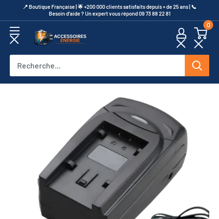
Passer
​📍​ Boutique Française | 🌟 +200 000 clients satisfaits depuis + de 25 ans | 📞​
Besoin d’aide ? Un expert vous répond 09 73 88 22 81
au
0
contenu
Accessoires
Energie