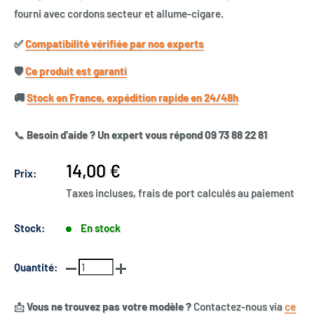
fourni avec cordons secteur et allume-cigare.
✅​
Compatibilité vérifiée par nos experts
🛡️​
Ce produit est garanti
🚚​
Stock en France, expédition rapide en 24/48h
📞
Besoin d’aide ? Un expert vous répond 09 73 88 22 81
Prix
14,00 €
Prix:
réduit
Taxes incluses, frais de port calculés au paiement
Stock:
En stock
Quantité:
📩
Vous ne trouvez pas votre modèle ?
Contactez-nous via
ce