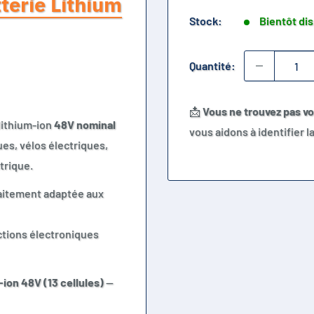
terie Lithium
Stock:
Bientôt di
Quantité:
📩
Vous ne trouvez pas v
lithium-ion
48V nominal
vous aidons à identifier 
ues, vélos électriques,
trique.
faitement adaptée aux
ctions électroniques
-ion 48V (13 cellules)
—