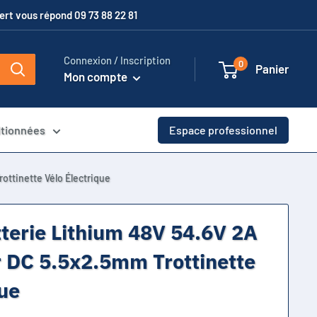
xpert vous répond 09 73 88 22 81
Connexion / Inscription
0
Panier
Mon compte
itionnées
Espace professionnel
ottinette Vélo Électrique
terie Lithium 48V 54.6V 2A
 DC 5.5x2.5mm Trottinette
que