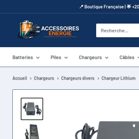
Passer
​📍​ Boutique Française | 🌟 +2
au
contenu
Accessoires
Energie
Batteries
Piles
Chargeurs
Câbles
Accueil
Chargeurs
Chargeurs divers
Chargeur Lithium