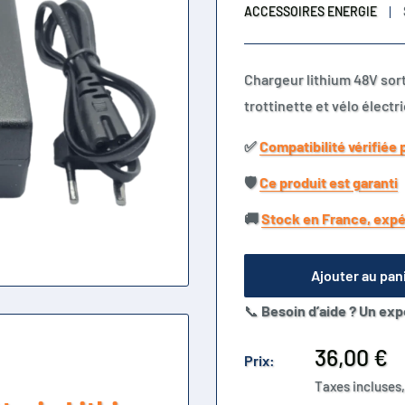
ACCESSOIRES ENERGIE
Chargeur lithium 48V sor
trottinette et vélo électr
✅​
Compatibilité vérifiée 
🛡️​
Ce produit est garanti
🚚​
Stock en France, expé
Ajouter au pan
📞
Besoin d’aide ? Un exp
Prix
36,00 €
Prix:
réduit
Taxes incluses,