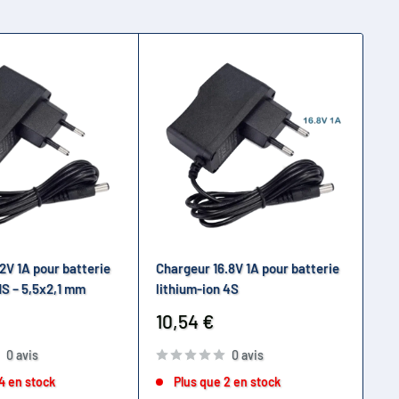
2V 1A pour batterie
Chargeur 16.8V 1A pour batterie
Ch
1S – 5,5x2,1 mm
lithium-ion 4S
54
5.
Prix
10,54 €
Él
réduit
0 avis
0 avis
Pr
36
ré
4 en stock
Plus que 2 en stock