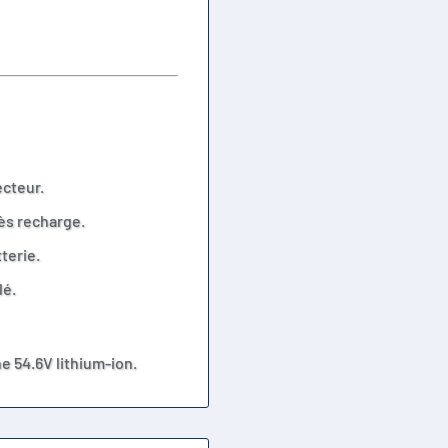
ecteur.
rès recharge.
terie.
lé.
 54.6V lithium-ion.