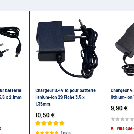
ur batterie
Chargeur 8.4V 1A pour batterie
Chargeur 4,
5.5 x 2.1mm
lithium-ion 2S Fiche 3.5 x
lithium-ion 
1.35mm
Prix
9,90 €
réduit
Prix
10,50 €
réduit
k
Plus que 
1 avis