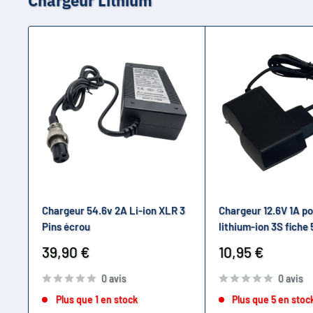
Chargeur Lithium
Chargeur 54.6v 2A Li-ion XLR 3
Chargeur 12.6V 1A po
Pins écrou
lithium-ion 3S fiche 
Prix
Prix
39,90 €
10,95 €
réduit
réduit
0 avis
0 avis
Plus que 1 en stock
Plus que 5 en stoc