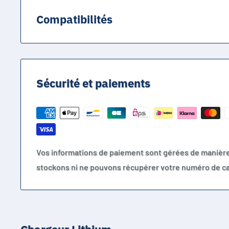
Compatibilités
Batteries lithium-ion 48V (13S)
Trottinettes électriques 48V
Vélos électriques 48V
Sécurité et paiements
Scooters électriques lithium-ion
Chargeur DC 5.5x2.5mm
Chargeur remplacement 54.6V
Vos informations de paiement sont gérées de manièr
stockons ni ne pouvons récupérer votre numéro de ca