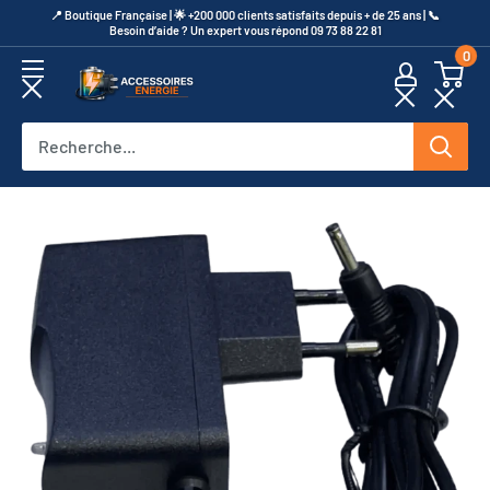
Passer
​📍​ Boutique Française | 🌟 +200 000 clients satisfaits depuis + de 25 ans | 📞​
Besoin d’aide ? Un expert vous répond 09 73 88 22 81
au
0
contenu
Accessoires
Energie