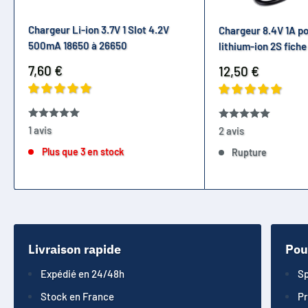
Chargeur Li-ion 3.7V 1 Slot 4.2V
Chargeur 8.4V 1A po
500mA 18650 à 26650
lithium-ion 2S fiche
Prix
7,60 €
Prix
12,50 €
réduit
réduit
1 avis
2 avis
Plus que 3 en stock
Rupture
Livraison rapide
Pou
Expédié en 24/48h
Sp
Stock en France
Pr