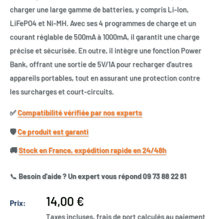
charger une large gamme de batteries, y compris Li-Ion,
LiFePO4 et Ni-MH. Avec ses 4 programmes de charge et un
courant réglable de 500mA à 1000mA, il garantit une charge
précise et sécurisée. En outre, il intègre une fonction Power
Bank, offrant une sortie de 5V/1A pour recharger d'autres
appareils portables, tout en assurant une protection contre
les surcharges et court-circuits.
✅​
Compatibilité vérifiée par nos experts
🛡️​
Ce produit est garanti
🚚​
Stock en France, expédition rapide en 24/48h
📞
Besoin d’aide ? Un expert vous répond 09 73 88 22 81
Prix
14,00 €
Prix:
réduit
Taxes incluses, frais de port calculés au paiement