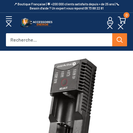
Passer
​📍​ Boutique Française | 🌟 +200 000 clients satisfaits depuis + de 25 ans | 📞​
Besoin d’aide ? Un expert vous répond 09 73 88 22 81
au
0
contenu
Accessoires
Energie