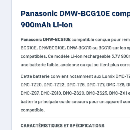
Panasonic DMW-BCG10E compa
900mAh Li-ion
Panasonic DMW-BCG10E
compatible conçue pour rem
BCG10E, DMWBCG10E, DMW-BCG10 ou BCG10 sur les ap
compatibles. Ce modèle Li-ion rechargeable 3.7V 90
une batterie faible, ancienne ou qui ne tient plus cor
Cette batterie convient notamment aux Lumix DMC-T
DMC-TZ20, DMC-TZ22, DMC-TZ6, DMC-TZ7, DMC-TZ8, D
DMC-ZS7, DMC-ZS10, DMC-ZS20, DMC-ZS25, DMC-ZX1 et
batterie principale ou de secours pour un appareil c
compatible.
CARACTÉRISTIQUES ET SPÉCIFICATIONS