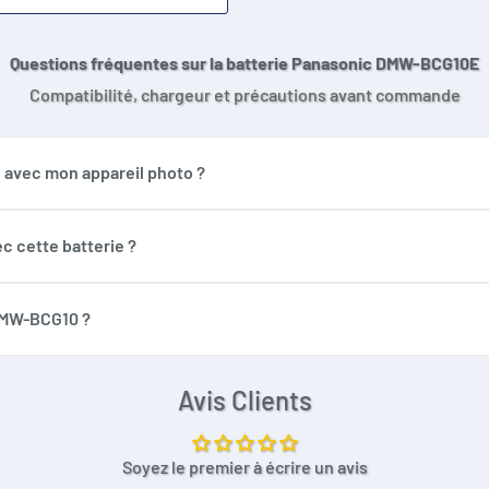
Questions fréquentes sur la batterie Panasonic DMW-BCG10E
Compatibilité, chargeur et précautions avant commande
 avec mon appareil photo ?
vient aux appareils utilisant une batterie DMW-BCG10E, DMWB
C-ZX compatibles. Vérifiez toujours la référence inscrite sur 
c cette batterie ?
un chargeur compatible DMW-BCG10E, DMW-BCG10 ou équivalent adap
asonic.
DMW-BCG10 ?
famille de batteries selon les notations. La batterie origina
Avis Clients
Soyez le premier à écrire un avis