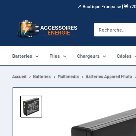
Passer
​📍​ Boutique Française | 🌟 +2
au
contenu
Accessoires
Energie
Batteries
Piles
Chargeurs
Câbles
Accueil
Batteries
Multimédia
Batteries Appareil Photo