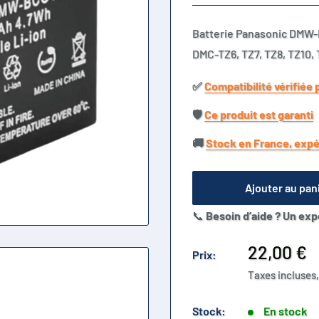
Batterie Panasonic DMW-
DMC-TZ6, TZ7, TZ8, TZ10,
✅​
Compatibilité vérifiée 
🛡️​
Ce produit est garanti
🚚​
Stock en France, expé
Ajouter au pan
📞
Besoin d’aide ? Un exp
Prix
22,00 €
Prix:
réduit
Taxes incluses,
Stock:
En stock