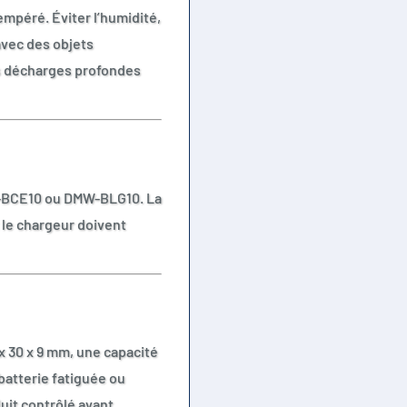
empéré. Éviter l’humidité,
 avec des objets
es décharges profondes
-BCE10 ou DMW-BLG10. La
t le chargeur doivent
x 30 x 9 mm, une capacité
batterie fatiguée ou
uit contrôlé avant