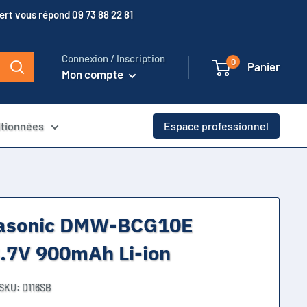
xpert vous répond 09 73 88 22 81
Connexion / Inscription
0
Panier
Mon compte
itionnées
Espace professionnel
nasonic DMW-BCG10E
.7V 900mAh Li-ion
SKU:
D116SB