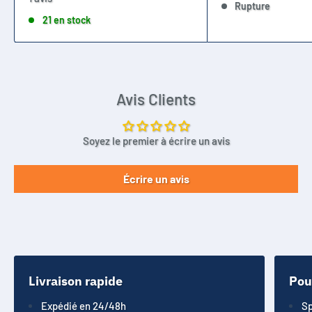
Rupture
21 en stock
Avis Clients
Soyez le premier à écrire un avis
Écrire un avis
Livraison rapide
Pou
Expédié en 24/48h
Sp