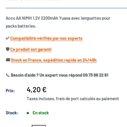
Accu AA NiMH 1.2V 2200mAh Yuasa avec languettes pour
packs batteries.
✅​
Compatibilité vérifiée par nos experts
🛡️​
Ce produit est garanti
🚚​
Stock en France, expédition rapide en 24/48h
📞
Besoin d’aide ? Un expert vous répond 09 73 88 22 81
Prix
4,20 €
Prix:
réduit
Taxes incluses, frais de port calculés au paiement
Stock:
En stock