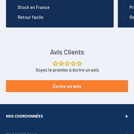
Stock en France
Pr
Retour facile
Re
Avis Clients
Soyez le premier à écrire un avis
Écrire un avis
NOS COORDONNÉES
SARL POINT ENERGIE