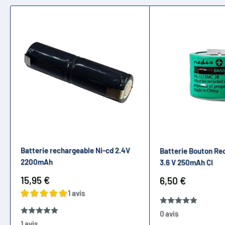
Batterie rechargeable Ni-cd 2.4V
Batterie Bouton Re
2200mAh
3.6 V 250mAh CI
Prix
15,95 €
Prix
6,50 €
réduit
réduit
1 avis
0 avis
1 avis