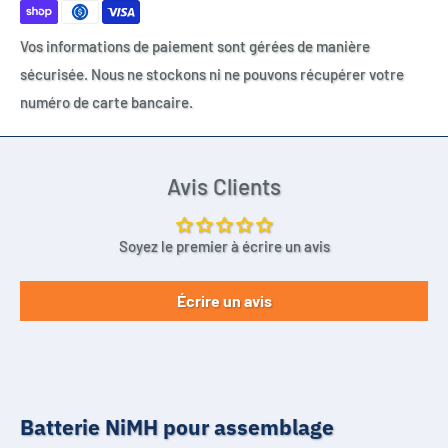
- Équipements électroniques industriels
Vos informations de paiement sont gérées de manière
- Éclairage de secours (BAES)
sécurisée. Nous ne stockons ni ne pouvons récupérer votre
- Appareils portables
numéro de carte bancaire.
- Instruments de mesure
- Robots, automatismes, systèmes embarqués
- Télécommandes professionnelles
Avis Clients
- Dispositifs médicaux (selon montage)
- Aspirateurs et équipements portatifs
Soyez le premier à écrire un avis
Remplace les formats standards :
Écrire un avis
AA / LR6 / HR6 / R6 / UM3 / AAR6 / MN1500 (format équivalent)
Compatible avec marques :
Yuasa, Panasonic, GP Batteries, Varta, Energizer, Sanyo, Sony
Batterie NiMH pour assemblage