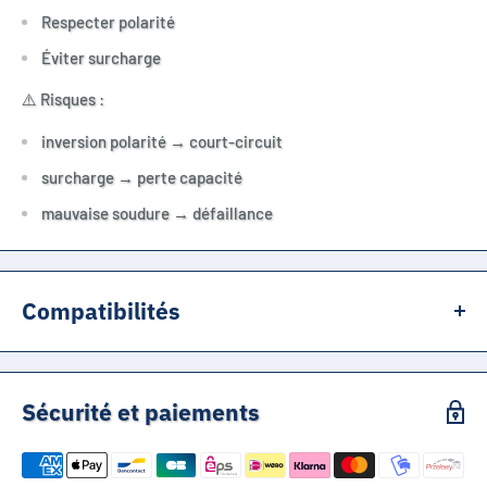
Respecter polarité
Éviter surcharge
⚠️ Risques :
inversion polarité → court-circuit
surcharge → perte capacité
mauvaise soudure → défaillance
Compatibilités
Compatible avec toutes applications utilisant des cellules AA
Ni-MH 1.2V rechargeables, notamment :
Sécurité et paiements
- Packs batteries rechargeables AA (assemblage série /
parallèle)