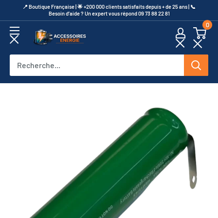
Passer
​📍​ Boutique Française | 🌟 +200 000 clients satisfaits depuis + de 25 ans | 📞​
Besoin d’aide ? Un expert vous répond 09 73 88 22 81
au
0
contenu
Accessoires
Energie