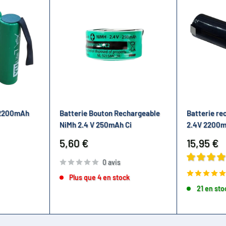
 2200mAh
Batterie Bouton Rechargeable
Batterie re
NiMh 2.4 V 250mAh Ci
2.4V 2200
Prix
Prix
5,60 €
15,95 €
réduit
réduit
0 avis
Plus que 4 en stock
21 en sto