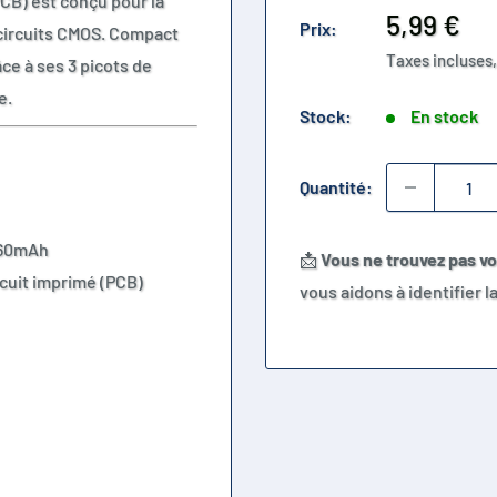
CB) est conçu pour la
Prix
5,99 €
Prix:
 circuits CMOS. Compact
réduit
Taxes incluses,
âce à ses 3 picots de
e.
Stock:
En stock
Quantité:
 60mAh
📩
Vous ne trouvez pas v
rcuit imprimé (PCB)
vous aidons à identifier 