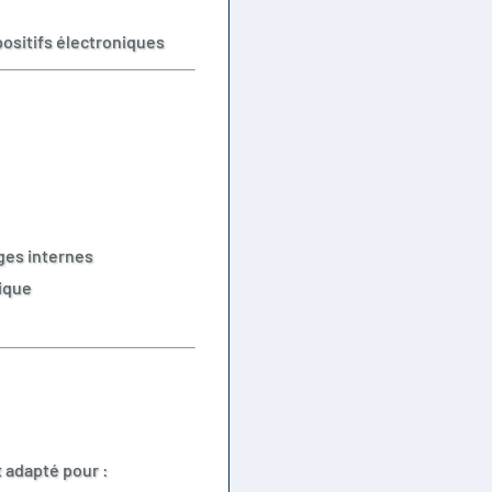
positifs électroniques
ges internes
ique
 adapté pour :