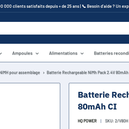
00 000 clients satisfaits depuis + de 25 ans | 📞​ Besoin d’aide ? Un e
Ampoules
Alimentations
Batteries recond
 NiMH pour assemblage
Batterie Rechargeable NiMh Pack 2.4V 80mAh
Batterie Rec
80mAh CI
HQ POWER
SKU:
2/V80H