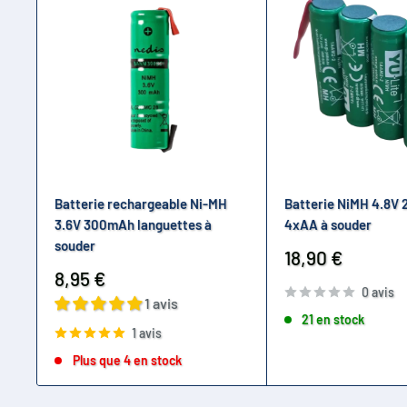
Batterie rechargeable Ni-MH
Batterie NiMH 4.8V
3.6V 300mAh languettes à
4xAA à souder
souder
Prix
18,90 €
réduit
Prix
8,95 €
0 avis
réduit
1 avis
21 en stock
1 avis
Plus que 4 en stock