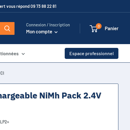
xpert vous répond 09 73 88 22 81
Connexion / Inscription
0
Panier
Mon compte
itionnées
Espace professionnel
 CI
hargeable NiMh Pack 2.4V
 LP2+