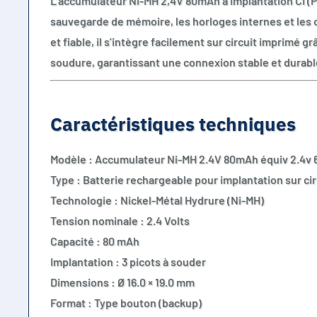
L’accumulateur Ni-MH 2,4V 80mAh à implantation CI (P
sauvegarde de mémoire, les horloges internes et les
et fiable, il s’intègre facilement sur circuit imprimé gr
soudure, garantissant une connexion stable et durabl
Caractéristiques techniques
Modèle : Accumulateur Ni-MH 2.4V 80mAh équiv 2.4v
Type : Batterie rechargeable pour implantation sur ci
Technologie : Nickel-Métal Hydrure (Ni-MH)
Tension nominale : 2.4 Volts
Capacité : 80 mAh
Implantation : 3 picots à souder
Dimensions : Ø 16.0 × 19.0 mm
Format : Type bouton (backup)