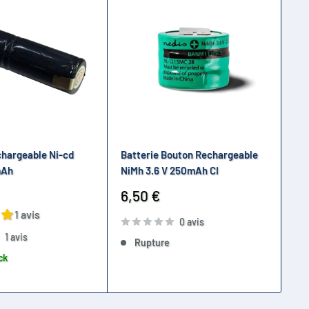
chargeable Ni-cd
Batterie Bouton Rechargeable
Ba
mAh
NiMh 3.6 V 250mAh CI
Pa
Prix
Pr
6,50 €
5,
réduit
ré
1 avis
0 avis
1 avis
Rupture
ck