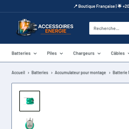
Passer
​📍​ Boutique Française | 🌟 +2
au
contenu
Accessoires
Energie
Batteries
Piles
Chargeurs
Câbles
Accueil
Batteries
Accumulateur pour montage
Batterie