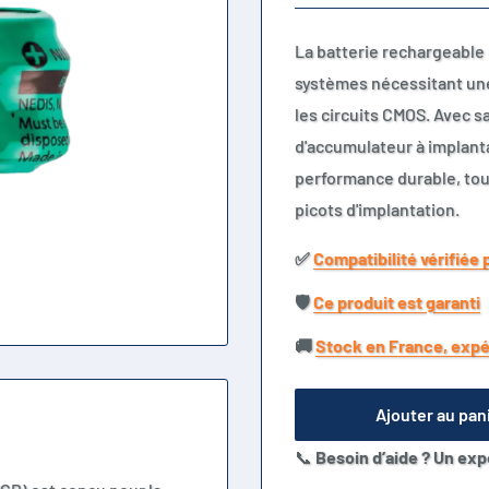
La batterie rechargeable
systèmes nécessitant un
les circuits CMOS. Avec s
d'accumulateur à implanta
performance durable, tout 
picots d'implantation.
✅​
Compatibilité vérifiée 
🛡️​
Ce produit est garanti
🚚​
Stock en France, expé
Ajouter au pan
📞
Besoin d’aide ? Un exp