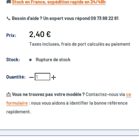
🚚​
Stock en France, expédition rapide en 24/48h
📞
Besoin d’aide ? Un expert vous répond 09 73 88 22 81
Prix
2,40 €
Prix:
réduit
Taxes incluses, frais de port calculés au paiement
Stock:
Rupture de stock
Quantité:
📩
Vous ne trouvez pas votre modèle ?
Contactez-nous via
ce
formulaire
: nous vous aidons à identifier la bonne référence
rapidement.