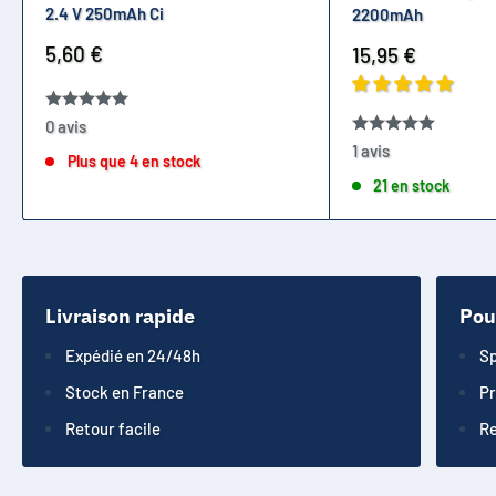
2.4 V 250mAh Ci
2200mAh
Prix
5,60 €
Prix
15,95 €
réduit
réduit
0 avis
1 avis
Plus que 4 en stock
21 en stock
Livraison rapide
Pou
Expédié en 24/48h
Sp
Stock en France
Pr
Retour facile
Re