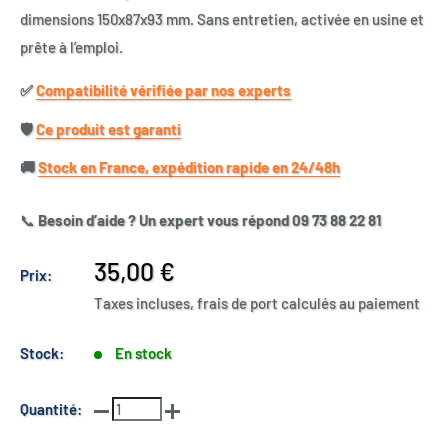
dimensions 150x87x93 mm. Sans entretien, activée en usine et
prête à l’emploi.
✅​
Compatibilité vérifiée par nos experts
🛡️​
Ce produit est garanti
🚚​
Stock en France, expédition rapide en 24/48h
📞
Besoin d’aide ? Un expert vous répond 09 73 88 22 81
Prix
35,00 €
Prix:
réduit
Taxes incluses, frais de port calculés au paiement
Stock:
En stock
Quantité: