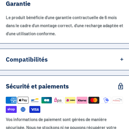
Garantie
Le produit bénéficie d’une garantie contractuelle de 6 mois
dans le cadre d’un montage correct, d’une recharge adaptée et
d’une utilisation conforme.
Compatibilités
RÉFÉRENCE PRINCIPALE
Sécurité et paiements
Kyoto GTX7A-BS
Référence catalogue : 512079
RÉFÉRENCES ÉQUIVALENTES OU ASSOCIÉES
Vos informations de paiement sont gérées de manière
sécurisée. Nous ne stockons ni ne pouvons récupérer votre
YTX7A-BS