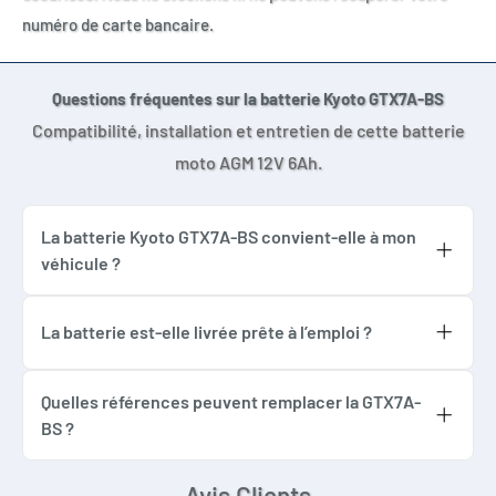
numéro de carte bancaire.
YTX7ABS
YTX7A
GTX7A-BS
Questions fréquentes sur la batterie Kyoto GTX7A-BS
GTX7ABS
Compatibilité, installation et entretien de cette batterie
CTX7A-BS
moto AGM 12V 6Ah.
CTX7ABS
FTX7A-BS
La batterie Kyoto GTX7A-BS convient-elle à mon
FTX7ABS
véhicule ?
BTX7A-BS
Elle convient uniquement si la batterie
BTX7ABS
d’origine possède des dimensions de 150 x 87
La batterie est-elle livrée prête à l’emploi ?
KTX7A-FA
x 93 mm, un positif à gauche, des bornes
Oui. Elle est activée, chargée et scellée en
identiques et une technologie AGM 12V
usine. Aucun remplissage d’acide n’est
Quelles références peuvent remplacer la GTX7A-
CARACTÉRISTIQUES À RESPECTER
compatible.
nécessaire, mais il est conseillé de contrôler
BS ?
Les références YTX7A-BS, CTX7A-BS, FTX7A-
sa tension avant installation.
Tension : 12V
BS ou BTX7A-BS peuvent correspondre au
Avis Clients
Capacité : 6Ah