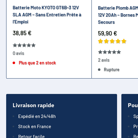
Batterie Moto KYOTO GT6B-3 12V
Batterie Plomb AG
SLA AGM – Sans Entretien Prête à
12V 20Ah – Bornes 
l'Emploi
Secours
Prix
38,85 €
Prix
59,90 €
réduit
réduit
0 avis
2 avis
Plus que 2 en stock
Rupture
Livraison rapide
Pou
Expédié en 24/48h
Sp
Stock en France
Pr
Retour facile
Re