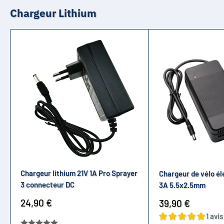
Chargeur Lithium
Chargeur lithium 21V 1A Pro Sprayer
Chargeur de vélo él
3 connecteur DC
3A 5.5x2.5mm
Prix
24,90 €
Prix
39,90 €
réduit
réduit
1 avis