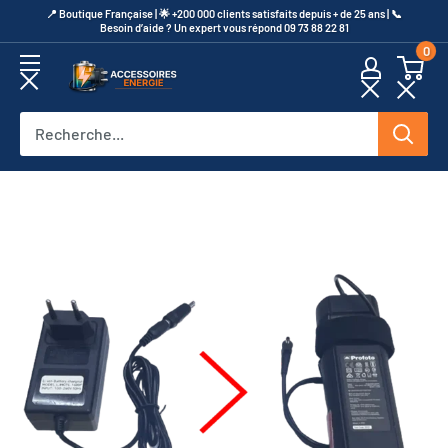
Passer
​📍​ Boutique Française | 🌟 +200 000 clients satisfaits depuis + de 25 ans | 📞​
Besoin d’aide ? Un expert vous répond 09 73 88 22 81
au
0
contenu
Accessoires
Energie