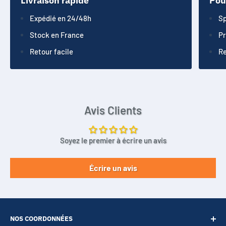
Livraison rapide
Pou
Expédié en 24/48h
Sp
Stock en France
Pr
Retour facile
Re
Avis Clients
Soyez le premier à écrire un avis
Écrire un avis
NOS COORDONNÉES