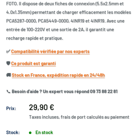
FOTO. Il dispose de deux fiches de connexion (5.5x2.5mm et
4.0x1.35mm) permettant de charger efficacement les modèles
PCA5287-0000, PCA5449-0000, 4lNR19 et 4INR19. Avec une
entrée de 100-220V et une sortie de 2A, il garantit une
recharge rapide et pratique.
✅​
Compatibilité vérifiée par nos experts
🛡️​
Ce produit est garanti
🚚​
Stock en France, expédition rapide en 24/48h
📞
Besoin d’aide ? Un expert vous répond 09 73 88 22 81
Prix
29,90 €
Prix:
réduit
Taxes incluses, frais de port calculés au paiement
Stock:
En stock