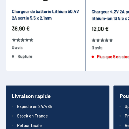
Chargeur de batterie Lithium 50.4V
Chargeur 4.2V 2A po
2A sortie 5.5 x 2.1mm
lithium-ion 1S 5.5 x
Prix
38,90 €
Prix
12,00 €
réduit
réduit
0 avis
0 avis
Rupture
Plus que 5 en sto
Livraison rapide
Pou
Expédié en 24/48h
Sp
Stock en France
Pr
Retour facile
Re