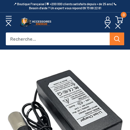
Passer
​📍​ Boutique Française | 🌟 +200 000 clients satisfaits depuis + de 25 ans | 📞​
Besoin d’aide ? Un expert vous répond 09 73 88 22 81
au
0
contenu
Accessoires
Energie