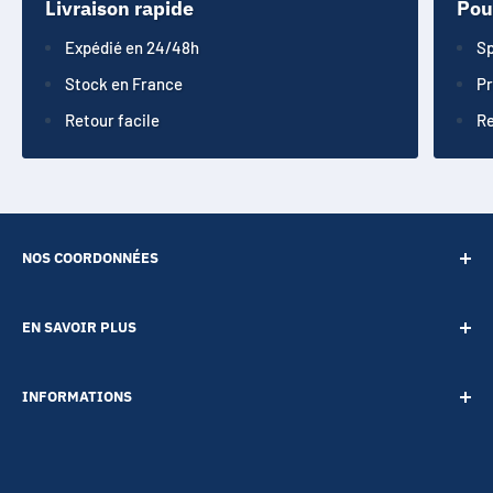
Livraison rapide
Pou
Expédié en 24/48h
Sp
Stock en France
Pr
Retour facile
Re
NOS COORDONNÉES
SARL POINT ENERGIE
EN SAVOIR PLUS
20 Rue de Lépante
Contact
06000 NICE
INFORMATIONS
A propos
Tél :
09 73 88 22 81
Notre blog
Votre vie privée
Mail :
boutique@accessoires-energie.com
Pour les professionnels
Termes & conditions