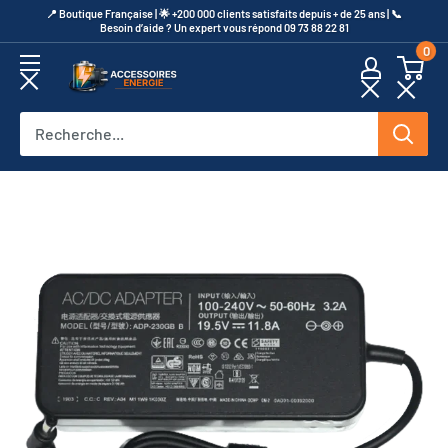
Passer
​📍​ Boutique Française | 🌟 +200 000 clients satisfaits depuis + de 25 ans | 📞​
Besoin d’aide ? Un expert vous répond 09 73 88 22 81
au
0
contenu
Accessoires
Energie