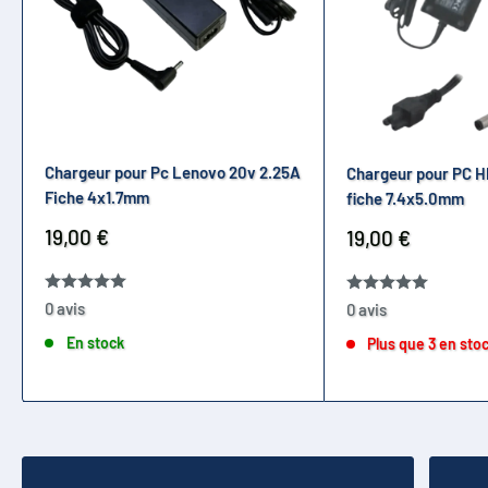
Chargeur pour Pc Lenovo 20v 2.25A
Chargeur pour PC H
Fiche 4x1.7mm
fiche 7.4x5.0mm
Prix
19,00 €
Prix
19,00 €
réduit
réduit
0 avis
0 avis
En stock
Plus que 3 en sto