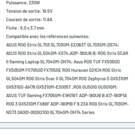
Puissance: 230W
Tension de sortie: 19.5V
Courant de sortie: 11.8A
Fiche : 6.0 x 3.7 mm
Compatible avec les références suivantes:
ASUS ROG Strix GL703 GL703GM-EE063T GL703GM-DS74;
ASUS ROG Strix GL504GM-XS74,ADP-180UB B; ROG Strix SCAR
II Gaming Laptop GL704GM-DH74; Asus ROG TUF FX505GD
FX505GM FX705GD FX705GE ROG Huracan G21CN ROG Strix
GL504GM ROG Strix Scar II GL704GM ROG Zephyrus S GX531GM
GX531GS-AH76 GX531GM-ES005T ,ROG GU501G GU501GM;
ASUS TUF Gaming FX705GM-EW019T ADP-180UB B A17-180P1A
ROG 3 GX531GM FX86F ADP-180MB F 9.23A ROG Strix GL703GM-
NS73 0A001-00262100 GL704GM-DH74 Series