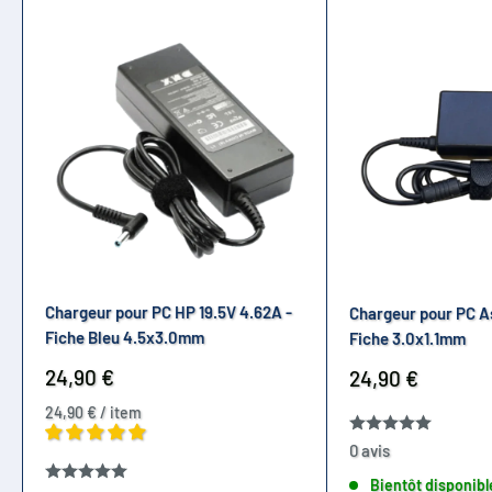
Chargeur pour PC HP 19.5V 4.62A -
Chargeur pour PC A
Fiche Bleu 4.5x3.0mm
Fiche 3.0x1.1mm
Prix
24,90 €
Prix
24,90 €
réduit
réduit
24,90 €
/
item
0 avis
Bientôt disponibl