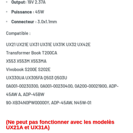
Output:
19V 2.37A
Puissance :
45W
Connecteur :
3.0x1.1mm
Compatible :
UX21 UX21E UX31 UX31E UX31K UX32 UX42E
Transformer Book T200CA
X553 X553M X553MA
Vivobook S200E S202E
UX330UA UX305FA Q503 Q503U
0A001-00230300, 0A001-00230400, 0A200-00021900, ADP-
45AW A, ADP-45BW
90-XB34N0PW00000Y, ADP-45AW, N45W-01
(Ne peut pas fonctionner avec les modelès
UX21A et UX31A)