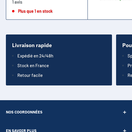
1 avis
Plus que 1 en stock
Livraison rapide
Pou
Expédié en 24/48h
Sp
Stock en France
Pr
Retour facile
Re
NOS COORDONNÉES
SARL POINT ENERGIE
EN SAVOIR PLUS