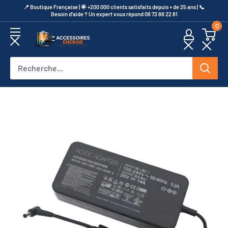
Passer
​📍​ Boutique Française | 🌟 +200 000 clients satisfaits depuis + de 25 ans | 📞​
Besoin d’aide ? Un expert vous répond 09 73 88 22 81
au
0
contenu
Accessoires
Energie