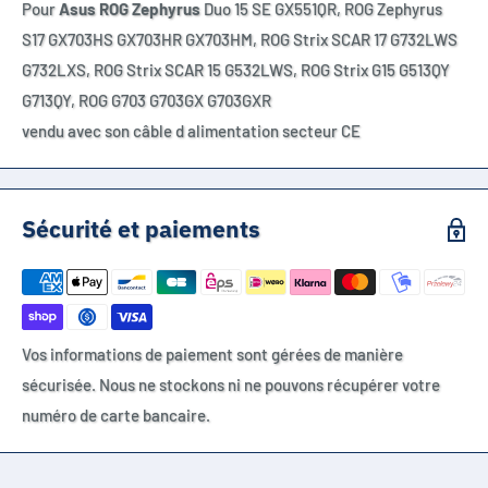
Pour
Asus ROG Zephyrus
Duo 15 SE GX551QR,
ROG Zephyrus
S17 GX703HS GX703HR GX703HM, ROG Strix SCAR 17 G732LWS
G732LXS, ROG Strix SCAR 15 G532LWS, ROG Strix G15 G513QY
G713QY,
ROG G703 G703GX G703GXR
vendu avec son câble d alimentation secteur CE
Sécurité et paiements
Vos informations de paiement sont gérées de manière
sécurisée. Nous ne stockons ni ne pouvons récupérer votre
numéro de carte bancaire.