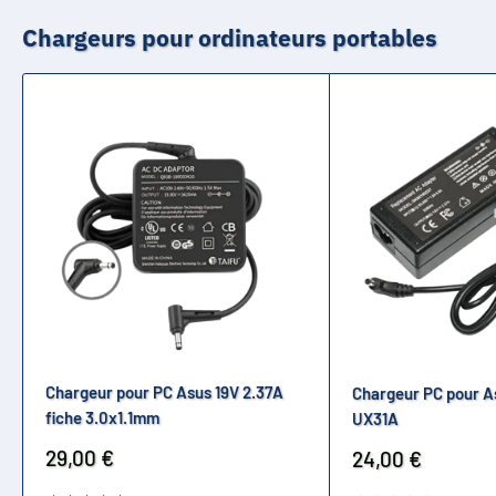
Chargeurs pour ordinateurs portables
Chargeur pour PC Asus 19V 2.37A
Chargeur PC pour A
fiche 3.0x1.1mm
UX31A
Prix
29,00 €
Prix
24,00 €
réduit
réduit