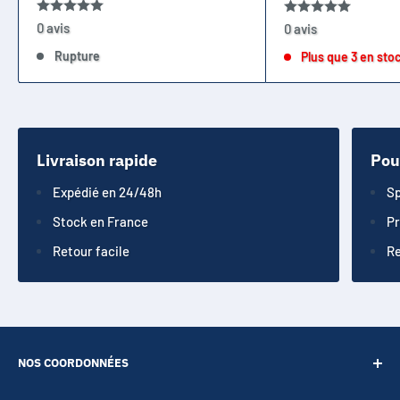
0 avis
0 avis
Rupture
Plus que 3 en sto
Livraison rapide
Pou
Expédié en 24/48h
Sp
Stock en France
Pr
Retour facile
Re
NOS COORDONNÉES
SARL POINT ENERGIE