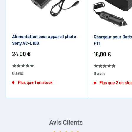
Alimentation pour appareil photo
Chargeur pour Batt
Sony AC-L100
FT1
Prix
24,00 €
Prix
16,00 €
réduit
réduit
0 avis
0 avis
Plus que 1 en stock
Plus que 2 en sto
Avis Clients