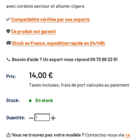
avec cordons secteur et allume-cigare.
✅​
Compatibilité vérifiée par nos experts
🛡️​
Ce produit est garanti
🚚​
Stock en France, expédition rapide en 24/48h
📞
Besoin d’aide ? Un expert vous répond 09 73 88 22 81
Prix
14,00 €
Prix:
réduit
Taxes incluses, frais de port calculés au paiement
Stock:
En stock
Quantité:
📩
Vous ne trouvez pas votre modèle ?
Contactez-nous via
ce