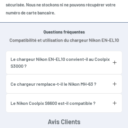
sécurisée. Nous ne stockons ni ne pouvons récupérer votre
numéro de carte bancaire.
Questions fréquentes
Compatibilité et utilisation du chargeur Nikon EN-EL10
Le chargeur Nikon EN-EL10 convient-il au Coolpix
S3000 ?
Oui. Ce chargeur compatible accepte les
batteries EN-EL10 utilisées notamment dans
Ce chargeur remplace-t-il le Nikon MH-63 ?
les Nikon Coolpix S200, S3000, S4000, S5100,
Oui. Il constitue une solution compatible de
S600 et S700.
remplacement pour le chargeur Nikon MH-63
Le Nikon Coolpix S6600 est-il compatible ?
destiné aux batteries EN-EL10.
Non. Le Coolpix S6600 utilise une batterie
EN-EL19 et un autre chargeur. Il ne doit pas
Avis Clients
figurer dans les compatibilités EN-EL10.