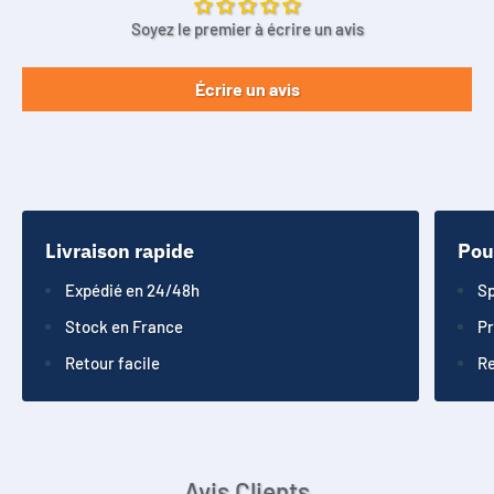
Soyez le premier à écrire un avis
Écrire un avis
Livraison rapide
Pou
Expédié en 24/48h
Sp
Stock en France
Pr
Retour facile
Re
Avis Clients