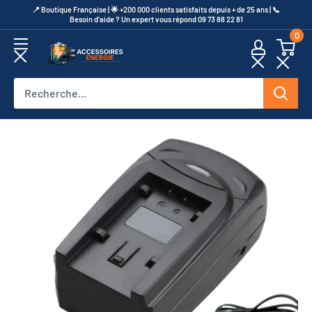
Passer
​📍​ Boutique Française | 🌟 +200 000 clients satisfaits depuis + de 25 ans | 📞​
Besoin d’aide ? Un expert vous répond 09 73 88 22 81
au
0
contenu
Accessoires
Energie