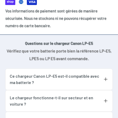
Canon EOS 500D
Vos informations de paiement sont gérées de manière
Canon EOS Kiss F
sécurisée. Nous ne stockons ni ne pouvons récupérer votre
Canon EOS Kiss X2
numéro de carte bancaire.
Canon EOS Kiss X3
Canon EOS Rebel XS
Canon EOS Rebel XSi
Questions sur le chargeur Canon LP-E5
Canon EOS Rebel T1i
Vérifiez que votre batterie porte bien la référence LP-E5,
LPE5 ou LP E5 avant commande.
Ce chargeur Canon LP-E5 est-il compatible avec
ma batterie ?
Oui, ce chargeur Canon LP-E5 est compatible
avec les batteries LP-E5, LPE5 ou LP E5. Il ne
Le chargeur fonctionne-t-il sur secteur et en
voiture ?
convient pas aux batteries LP-E6, LP-E8, LP-
Oui, ce modèle peut être utilisé sur secteur
E10, LP-E12 ou LP-E17.