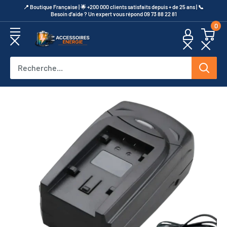
Passer
​📍​ Boutique Française | 🌟 +200 000 clients satisfaits depuis + de 25 ans | 📞​
Besoin d’aide ? Un expert vous répond 09 73 88 22 81
au
0
contenu
Accessoires
Energie