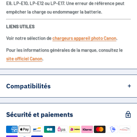
E8, LP-E10, LP-E12 ou LP-E17. Une erreur de référence peut
empêcher la charge ou endommager la batterie.
LIENS UTILES
Voir notre sélection de
chargeurs appareil photo Canon
.
Pour les informations générales de la marque, consultez le
site officiel Canon
.
Compatibilités
Canon LP-E5
LPE5
Sécurité et paiements
LP E5
Canon EOS 1000D
Canon EOS 450D