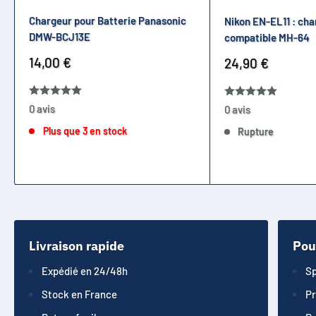
Chargeur pour Batterie Panasonic
Nikon EN-EL11 : cha
DMW-BCJ13E
compatible MH-64
Prix
14,00 €
Prix
24,90 €
réduit
réduit
0 avis
0 avis
Plus que 3 en stock
Rupture
Livraison rapide
Pou
Expédié en 24/48h
Sp
Stock en France
Pr