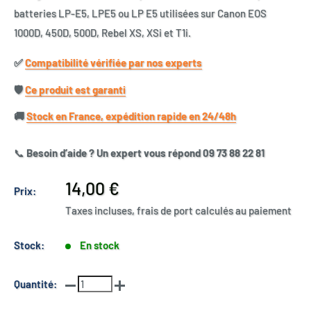
batteries LP-E5, LPE5 ou LP E5 utilisées sur Canon EOS
1000D, 450D, 500D, Rebel XS, XSi et T1i.
✅​
Compatibilité vérifiée par nos experts
🛡️​
Ce produit est garanti
🚚​
Stock en France, expédition rapide en 24/48h
📞
Besoin d’aide ? Un expert vous répond 09 73 88 22 81
Prix
14,00 €
Prix:
réduit
Taxes incluses, frais de port calculés au paiement
Stock:
En stock
Quantité: