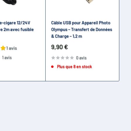
e-cigare 12/24V
Câble USB pour Appareil Photo
Ra
re 2m avec fusible
Olympus – Transfert de Données
d'
& Charge – 1,2 m
fau
Prix
Pr
9,90 €
12
1 avis
réduit
ré
1 avis
0 avis
Plus que 8 en stock