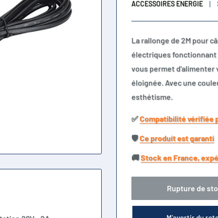
ACCESSOIRES ENERGIE
La rallonge de 2M pour câ
électriques fonctionnant 
vous permet d'alimenter 
éloignée. Avec une couleur
esthétisme.
✅​
Compatibilité vérifiée 
🛡️​
Ce produit est garanti
🚚​
Stock en France, expé
Rupture de st
M'avertir du ret