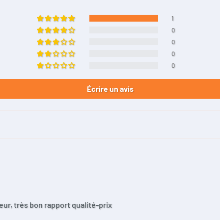
1
0
0
0
0
Écrire un avis
eur, très bon rapport qualité-prix