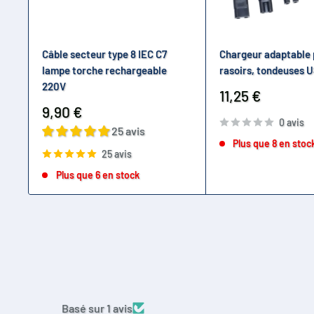
Câble secteur type 8 IEC C7
Chargeur adaptable 
lampe torche rechargeable
rasoirs, tondeuses 
220V
Prix
11,25 €
réduit
Prix
9,90 €
0 avis
réduit
25 avis
Plus que 8 en stoc
25 avis
Plus que 6 en stock
Basé sur 1 avis