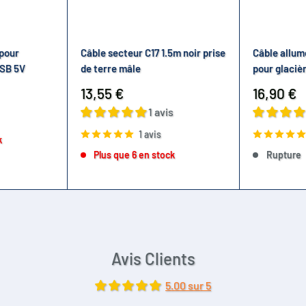
pour
Câble secteur C17 1.5m noir prise
Câble allum
USB 5V
de terre mâle
pour glaciè
Prix
Prix
13,55 €
16,90 €
réduit
réduit
1 avis
1 avis
k
Plus que 6 en stock
Rupture
Avis Clients
5.00 sur 5