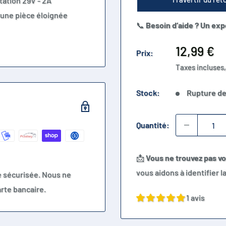
tation 29V - 2A
s une pièce éloignée
📞
Besoin d’aide ? Un exp
Prix
12,99 €
Prix:
réduit
Taxes incluses,
Stock:
Rupture de
Quantité:
📩
Vous ne trouvez pas v
vous aidons à identifier 
e sécurisée. Nous ne
rte bancaire.
1 avis