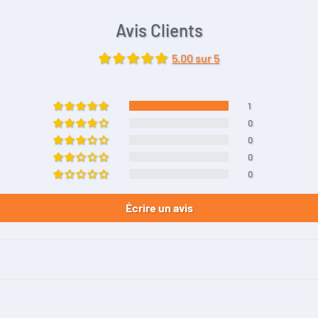
Avis Clients
5.00 sur 5
1
0
0
0
0
Écrire un avis