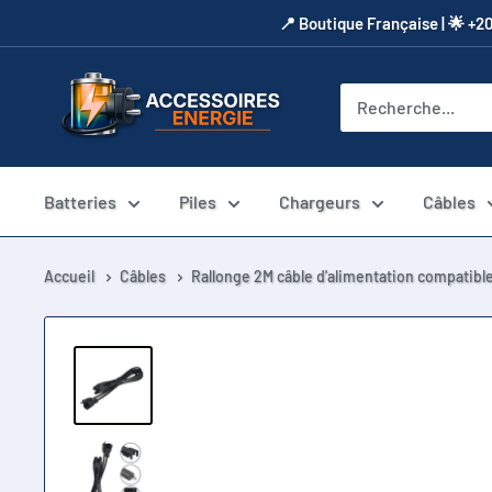
Passer
​📍​ Boutique Française | 🌟 +2
au
contenu
Accessoires
Energie
Batteries
Piles
Chargeurs
Câbles
Accueil
Câbles
Rallonge 2M câble d'alimentation compatible