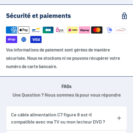
Appareils équipés d’une entrée IEC C8 figure 8
Téléviseurs compatibles
Sécurité et paiements
Radios compatibles
Lecteurs DVD / Blu-ray compatibles
Consoles de jeux compatibles
Imprimantes compatibles
Vos informations de paiement sont gérées de manière
Blocs d’alimentation externes compatibles
sécurisée. Nous ne stockons ni ne pouvons récupérer votre
Petits appareils électroniques compatibles avec câble C7
numéro de carte bancaire.
Compatibilités données à titre indicatif. Vérifier
impérativement la forme du connecteur, l’entrée IEC C8,
FAQs
l’absence de besoin de terre et la puissance admissible avant
Une Question ? Nous sommes là pour vous répondre
commande.
Ce câble alimentation C7 figure 8 est-il
compatible avec ma TV ou mon lecteur DVD ?
Oui, ce câble alimentation secteur C7 figure 8