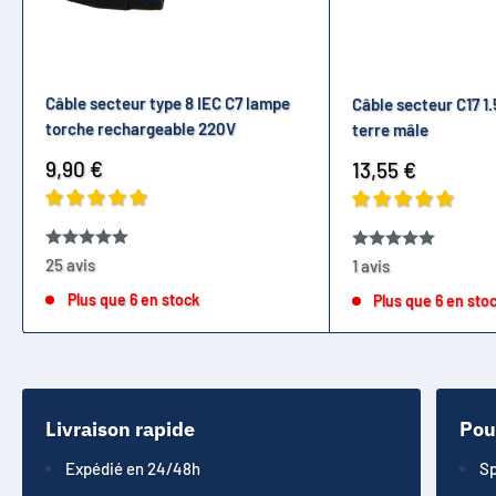
alimentation C7 pratique et sûr pour vos
équipements électroniques standards.
Câble secteur type 8 IEC C7 lampe
Câble secteur C17 1.
torche rechargeable 220V
terre mâle
Prix
9,90 €
Prix
13,55 €
réduit
réduit
25 avis
1 avis
Plus que 6 en stock
Plus que 6 en sto
Livraison rapide
Pou
Expédié en 24/48h
Sp