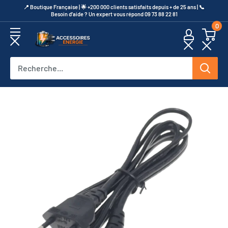
Passer
​📍​ Boutique Française | 🌟 +200 000 clients satisfaits depuis + de 25 ans | 📞​
Besoin d’aide ? Un expert vous répond 09 73 88 22 81
au
0
contenu
Accessoires
Energie