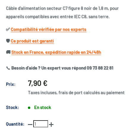
Câble d’alimentation secteur C7 figure 8 noir de 1,8 m, pour
appareils compatibles avec entrée IEC C8, sans terre.
✅​
Compatibilité vérifiée par nos experts
🛡️​
Ce produit est garanti
🚚​
Stock en France, expédition rapide en 24/48h
📞
Besoin d’aide ? Un expert vous répond 09 73 88 22 81
Prix
7,90 €
Prix:
réduit
Taxes incluses, frais de port calculés au paiement
Stock:
En stock
Quantité: