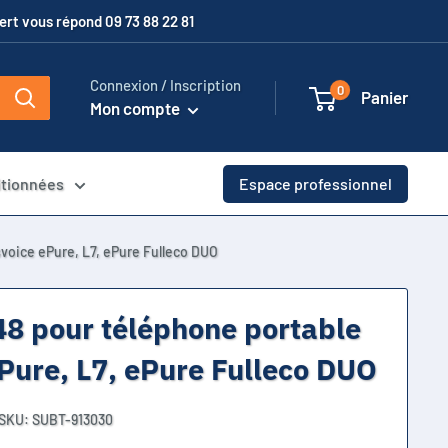
xpert vous répond 09 73 88 22 81
Connexion / Inscription
0
Panier
Mon compte
itionnées
Espace professionnel
voice ePure, L7, ePure Fulleco DUO
48 pour téléphone portable
Pure, L7, ePure Fulleco DUO
SKU:
SUBT-913030