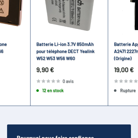
hone
Batterie Li-ion 3.7V 850mAh
Batterie Ap
66
pour téléphone DECT Yealink
A2471 2227
W52 W53 W56 W60
(Origine)
Prix
Prix
9,90 €
19,00 €
réduit
réduit
0 avis
12 en stock
Rupture
Pourquoi nous faire confiance