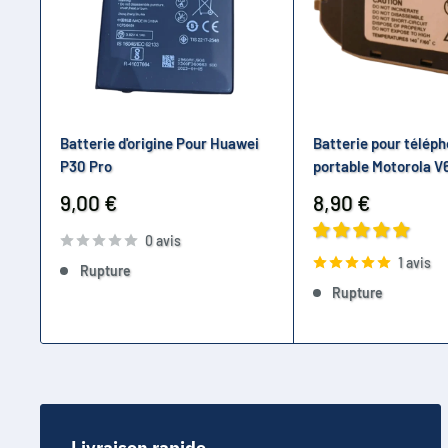
Batterie d'origine Pour Huawei
Batterie pour télép
P30 Pro
portable Motorola V
Prix
Prix
9,00 €
8,90 €
réduit
réduit
0 avis
1 avis
Rupture
Rupture
Livraison rapide