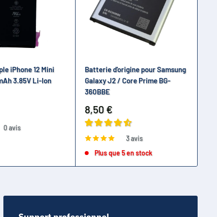
ple iPhone 12 Mini
Batterie d'origine pour Samsung
Ba
mAh 3.85V Li-Ion
Galaxy J2 / Core Prime BG-
por
360BBE
eP
Prix
Pr
8,50 €
15
réduit
ré
0 avis
3 avis
Plus que 5 en stock
Support professionnel