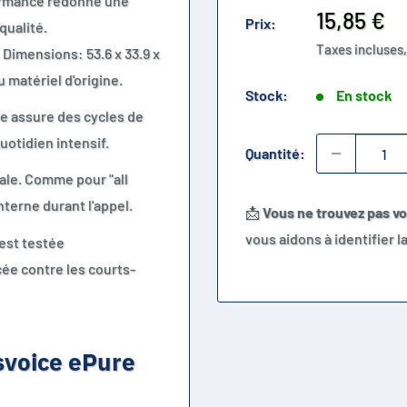
rmance redonne une
Prix
15,85 €
Prix:
qualité.
réduit
Taxes incluses,
 Dimensions: 53.6 x 33.9 x
matériel d'origine.
Stock:
En stock
le assure des cycles de
uotidien intensif.
Quantité:
ale. Comme pour "all
nterne durant l'appel.
📩
Vous ne trouvez pas v
vous aidons à identifier 
 est testée
ée contre les courts-
svoice ePure