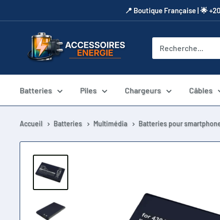
Passer
​📍​ Boutique Française | 🌟 +2
au
contenu
Accessoires
Energie
Batteries
Piles
Chargeurs
Câbles
Accueil
Batteries
Multimédia
Batteries pour smartphone