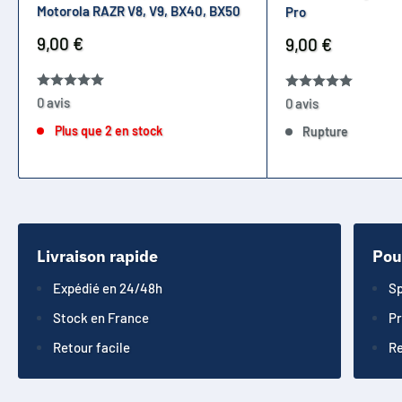
Motorola RAZR V8, V9, BX40, BX50
Pro
Prix
9,00 €
Prix
9,00 €
réduit
réduit
0 avis
0 avis
Plus que 2 en stock
Rupture
Livraison rapide
Pou
Expédié en 24/48h
Sp
Stock en France
Pr
Retour facile
Re