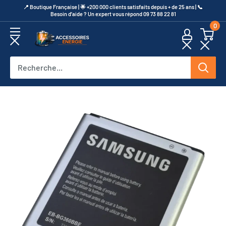
Passer
​📍​ Boutique Française | 🌟 +200 000 clients satisfaits depuis + de 25 ans | 📞​
Besoin d’aide ? Un expert vous répond 09 73 88 22 81
au
0
contenu
Accessoires
Energie