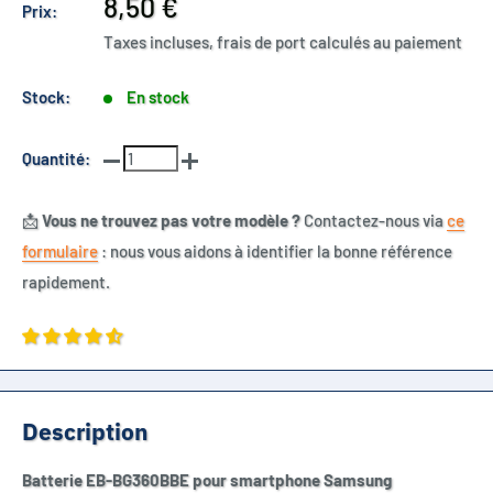
Prix
8,50 €
Prix:
réduit
Taxes incluses, frais de port calculés au paiement
Stock:
En stock
Quantité:
📩
Vous ne trouvez pas votre modèle ?
Contactez-nous via
ce
formulaire
: nous vous aidons à identifier la bonne référence
rapidement.
Description
Batterie EB-BG360BBE pour smartphone Samsung