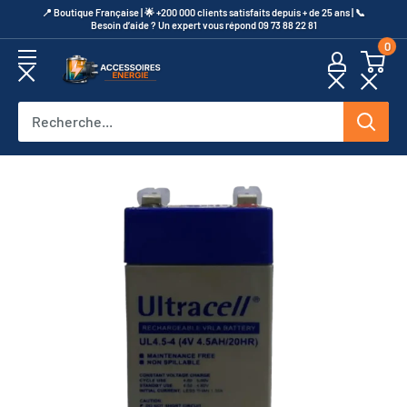
Passer
​📍​ Boutique Française | 🌟 +200 000 clients satisfaits depuis + de 25 ans | 📞​
Besoin d’aide ? Un expert vous répond 09 73 88 22 81
au
0
contenu
Accessoires
Energie