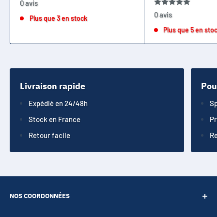
0 avis
0 avis
Plus que 3 en stock
Plus que 5 en sto
Livraison rapide
Pou
Expédié en 24/48h
Sp
Stock en France
Pr
Retour facile
Re
NOS COORDONNÉES
SARL POINT ENERGIE