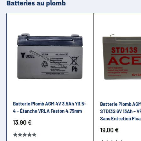
Batteries au plomb
Batterie Plomb AGM 4V 3.5Ah Y3.5-
Batterie Plomb AG
4 – Étanche VRLA Faston 4.75mm
STD13S 6V 13Ah – 
Sans Entretien Floa
Prix
13,90 €
réduit
Prix
19,00 €
réduit