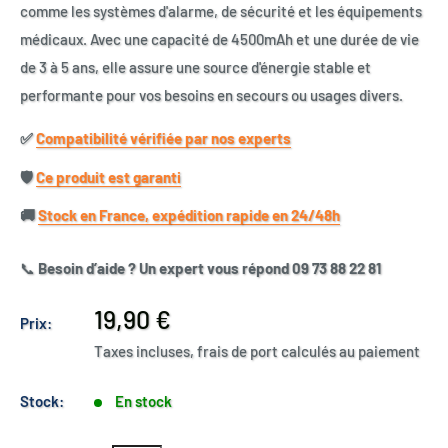
comme les systèmes d'alarme, de sécurité et les équipements
médicaux. Avec une capacité de 4500mAh et une durée de vie
de 3 à 5 ans, elle assure une source d'énergie stable et
performante pour vos besoins en secours ou usages divers.
✅​
Compatibilité vérifiée par nos experts
🛡️​
Ce produit est garanti
🚚​
Stock en France, expédition rapide en 24/48h
📞
Besoin d’aide ? Un expert vous répond 09 73 88 22 81
Prix
19,90 €
Prix:
réduit
Taxes incluses, frais de port calculés au paiement
Stock:
En stock