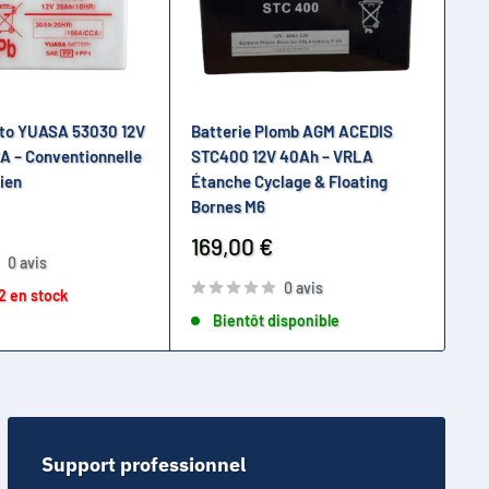
oto YUASA 53030 12V
Batterie Plomb AGM ACEDIS
Bat
A – Conventionnelle
STC400 12V 40Ah – VRLA
ent
ien
Étanche Cyclage & Floating
Pr
89
Bornes M6
ré
Prix
169,00 €
0 avis
réduit
0 avis
2 en stock
Bientôt disponible
Support professionnel