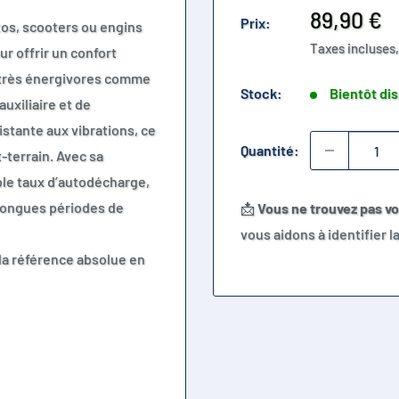
Prix
89,90 €
Prix:
tos, scooters ou engins
réduit
Taxes incluses,
r offrir un confort
 très énergivores comme
Stock:
Bientôt di
uxiliaire et de
stante aux vibrations, ce
Quantité:
t-terrain. Avec sa
ble taux d’autodécharge,
 longues périodes de
📩
Vous ne trouvez pas v
vous aidons à identifier 
 la référence absolue en