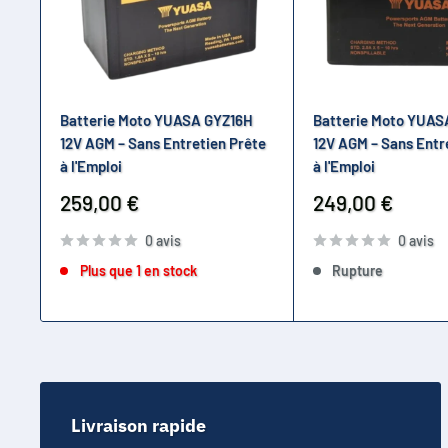
Batterie Moto YUASA GYZ16H
Batterie Moto YUA
12V AGM – Sans Entretien Prête
12V AGM – Sans Entr
à l'Emploi
à l'Emploi
Prix
Prix
259,00 €
249,00 €
réduit
réduit
0 avis
0 avis
Plus que 1 en stock
Rupture
Livraison rapide