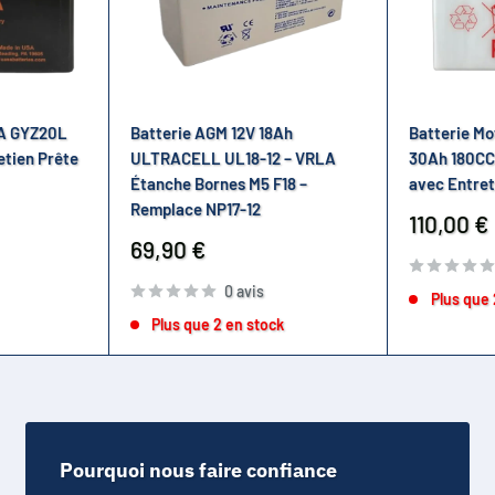
SA GYZ20L
Batterie AGM 12V 18Ah
Batterie M
etien Prête
ULTRACELL UL18-12 – VRLA
30Ah 180CC
Étanche Bornes M5 F18 –
avec Entret
Remplace NP17-12
Prix
110,00 €
réduit
Prix
69,90 €
réduit
0 avis
Plus que 
Plus que 2 en stock
Pourquoi nous faire confiance