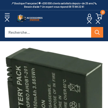
Passer
​📍​ Boutique Française | 🌟 +200 000 clients satisfaits depuis + de 25 ans | 📞​
Besoin d’aide ? Un expert vous répond 09 73 88 22 81
au
0
contenu
Accessoires
Energie