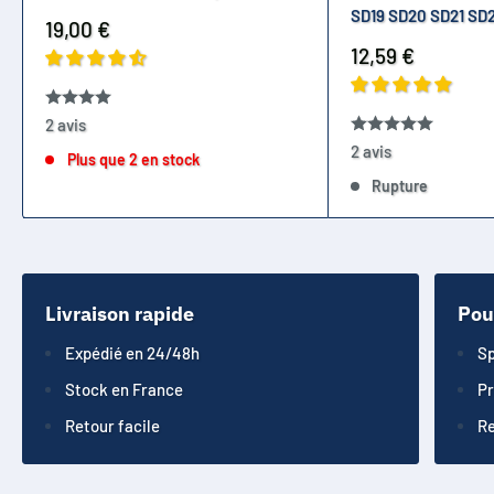
SD19 SD20 SD21 SD
Prix
19,00 €
réduit
Prix
12,59 €
réduit
2 avis
2 avis
Plus que 2 en stock
Rupture
Livraison rapide
Pou
Expédié en 24/48h
Sp
Stock en France
Pr
Retour facile
Re