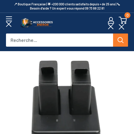
Passer
​📍​ Boutique Française | 🌟 +200 000 clients satisfaits depuis + de 25 ans | 📞​
Besoin d’aide ? Un expert vous répond 09 73 88 22 81
au
0
contenu
Accessoires
Energie