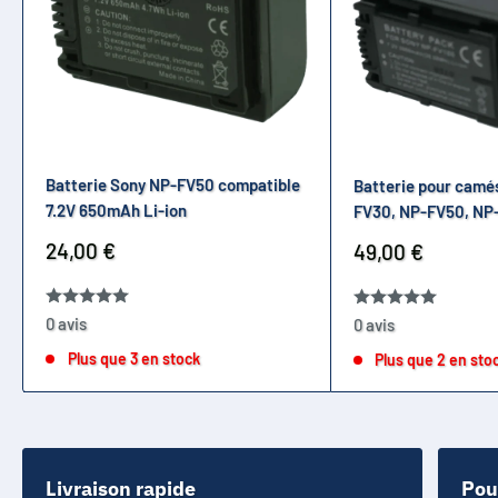
Batterie Sony NP-FV50 compatible
Batterie pour camé
7.2V 650mAh Li-ion
FV30, NP-FV50, NP
Prix
24,00 €
Prix
49,00 €
réduit
réduit
0 avis
0 avis
Plus que 3 en stock
Plus que 2 en sto
Livraison rapide
Pou